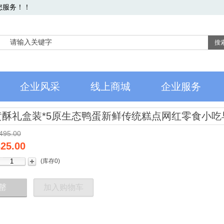
您服务！！
搜
企业风采
线上商城
企业服务
黄酥礼盒装*5原生态鸭蛋新鲜传统糕点网红零食小吃
495.00
25.00
(
库存
0
)
罄
加入购物车