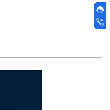
网站客
广元
24小时
1518137